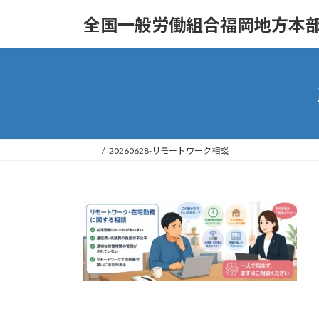
コ
ナ
全国一般労働組合福岡地方本部
ン
ビ
テ
ゲ
ン
ー
ツ
シ
へ
ョ
ス
ン
キ
に
ッ
移
20260628-リモートワーク相談
プ
動