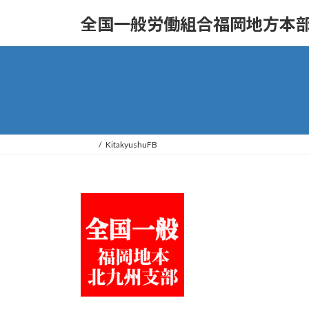
コ
ナ
全国一般労働組合福岡地方本部
ン
ビ
テ
ゲ
ン
ー
ツ
シ
へ
ョ
ス
ン
キ
に
ッ
移
KitakyushuFB
プ
動