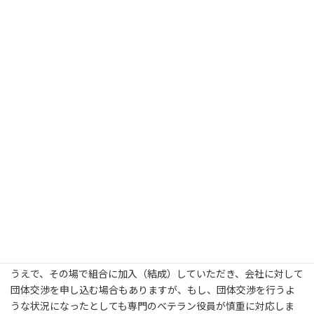
2. 電話でスケジュールを調整し全国一般労働組合の事務所へお越
しいただきます。
電話では、詳細は分かりませんから、実際にお越しいただき、よ
り詳細なお話を聞いて対応策などをご提案させていただきます。
※何らかの事情で、事務所でお話を伺えない場合は、別の場所や
ご自宅でお話を聞くことも可能ですので、お知らせください。
ごく一部の深刻かつ緊急の場合は、あなたの意見や希望を聞いた
うえで、その場で組合に加入（結成）していただき、会社に対して
団体交渉を申し込む場合もありますが、もし、団体交渉を行うよ
うな状況になったとしても専門のベテラン役員が慎重に対応しま