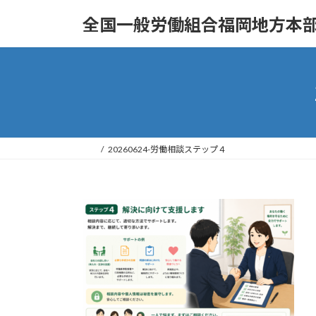
コ
ナ
全国一般労働組合福岡地方本部
ン
ビ
テ
ゲ
ン
ー
ツ
シ
へ
ョ
ス
ン
キ
に
ッ
移
20260624-労働相談ステップ４
プ
動