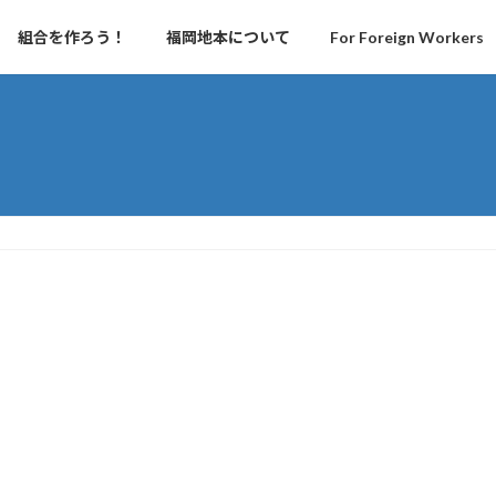
組合を作ろう！
福岡地本について
For Foreign Workers
４