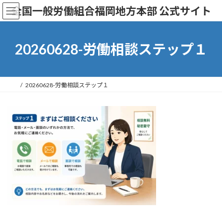
コ
ナ
全国一般労働組合福岡地方本部 公式サイト
ン
ビ
テ
ゲ
ン
ー
ツ
シ
20260628-労働相談ステップ１
へ
ョ
ス
ン
キ
に
ッ
移
20260628-労働相談ステップ１
プ
動