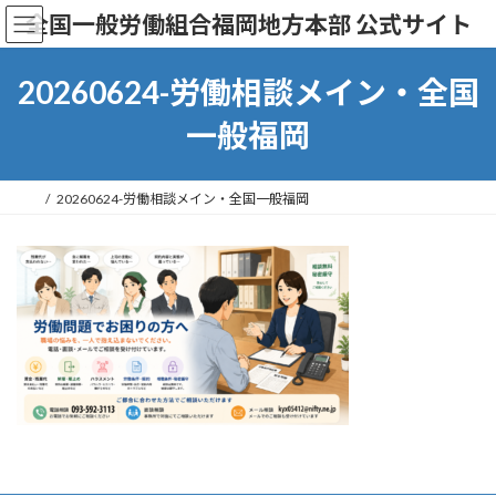
コ
ナ
全国一般労働組合福岡地方本部 公式サイト
ン
ビ
テ
ゲ
ン
ー
20260624-労働相談メイン・全国
ツ
シ
へ
ョ
一般福岡
ス
ン
キ
に
ッ
移
20260624-労働相談メイン・全国一般福岡
プ
動