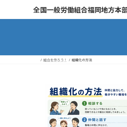
コ
ナ
全国一般労働組合福岡地方本部
ン
ビ
テ
ゲ
ン
ー
ツ
シ
へ
ョ
ス
ン
キ
に
ッ
移
組合を作ろう！
組織化の方法
プ
動