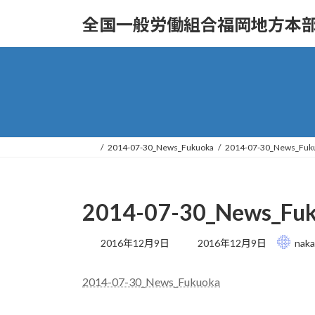
コ
ナ
全国一般労働組合福岡地方本部
ン
ビ
テ
ゲ
ン
ー
ツ
シ
へ
ョ
ス
ン
キ
に
ッ
移
2014-07-30_News_Fukuoka
2014-07-30_News_Fuk
プ
動
2014-07-30_News_Fu
最
2016年12月9日
2016年12月9日
nak
終
更
2014-07-30_News_Fukuoka
新
日
時