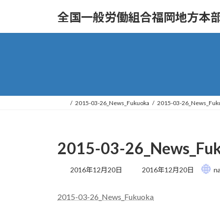
コ
ナ
全国一般労働組合福岡地方本部
ン
ビ
テ
ゲ
ン
ー
ツ
シ
へ
ョ
ス
ン
キ
に
ッ
移
2015-03-26_News_Fukuoka
2015-03-26_News_Fuk
プ
動
2015-03-26_News_Fu
最
2016年12月20日
2016年12月20日
n
終
更
2015-03-26_News_Fukuoka
新
日
時