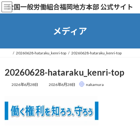
コ
ナ
全国一般労働組合福岡地方本部 公式サイト
ン
ビ
テ
ゲ
ン
ー
ツ
シ
メディア
へ
ョ
ス
ン
キ
に
ッ
移
20260628-hataraku_kenri-top
20260628-hataraku_kenri-top
プ
動
20260628-hataraku_kenri-top
最
2026年6月28日
2026年6月28日
nakamura
終
更
新
日
時
: