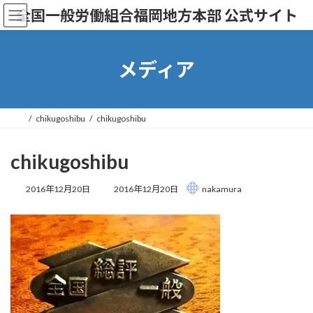
コ
ナ
全国一般労働組合福岡地方本部 公式サイト
ン
ビ
テ
ゲ
ン
ー
ツ
シ
メディア
へ
ョ
ス
ン
キ
に
ッ
移
chikugoshibu
chikugoshibu
プ
動
chikugoshibu
最
2016年12月20日
2016年12月20日
nakamura
終
更
新
日
時
: