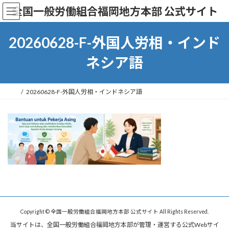
コ
ナ
全国一般労働組合福岡地方本部 公式サイト
ン
ビ
テ
ゲ
ン
ー
20260628-F-外国人労相・インド
ツ
シ
へ
ョ
ネシア語
ス
ン
キ
に
ッ
移
20260628-F-外国人労相・インドネシア語
プ
動
Copyright © 全国一般労働組合福岡地方本部 公式サイト All Rights Reserved.
当サイトは、全国一般労働組合福岡地方本部が管理・運営する公式Webサイ