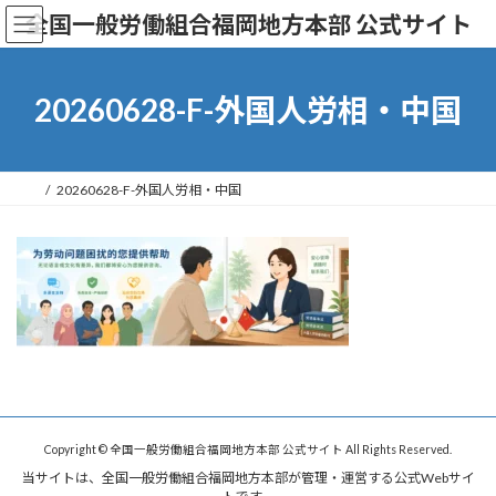
コ
ナ
全国一般労働組合福岡地方本部 公式サイト
ン
ビ
テ
ゲ
ン
ー
ツ
シ
20260628-F-外国人労相・中国
へ
ョ
ス
ン
キ
に
ッ
移
20260628-F-外国人労相・中国
プ
動
Copyright © 全国一般労働組合福岡地方本部 公式サイト All Rights Reserved.
当サイトは、全国一般労働組合福岡地方本部が管理・運営する公式Webサイ